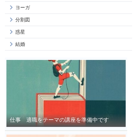
ヨーガ
分割図
惑星
結婚
仕事 適職をテーマの講座を準備中です