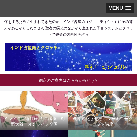
MENU
何をするために生まれてきたのか インド占星術（ジョ－ティシュ）にその答
えがあるかもしれません 聖者の瞑想のなかから生まれた予言システムとタロッ
トで運命の方向性を占う
鑑定のご案内はこちらからどうぞ
インド占星術1Dayミニ講座 対
魂を進化させる！ダーキニータ
面大阪 オンライン全国
ロット講座