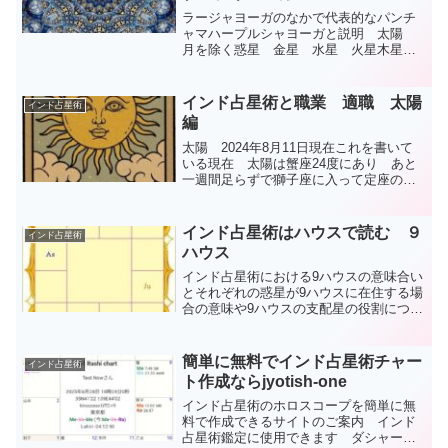
ラージャヨーガのなかで代表的なパンチ
ャマハープルシャヨーガと説明 太陽
月を除く惑星 金星 水星 火星木星
土星には偉大なヨーガが存在します
インド占星術と職業 適職 太陽
インド占星術
編
太陽 2024年8月11日現在これを書いて
いる現在 太陽は蟹座24度にあり あと
一週間足らずで獅子座に入って定座の強
い太陽になります毎年のことですが な
かなか残暑も厳しい予感です獅子座に入
った太陽は火星と土星という２つの凶星
インド占星術はハウスで読む ９
インド占星術
の影響を受けるこ...
ハウス
インド占星術における9ハウスの意味合い
とそれぞれの惑星が9ハウスに在住する場
合の意味や9ハウスの支配星の役割につい
て詳しく説明します
簡単に無料でインド占星術チャー
インド占星術
ト作成ならjyotish-one
インド占星術のホロスコープを簡単に無
料で作成できるサイトのご案内 インド
占星術鑑定に使用できます ダシャーも