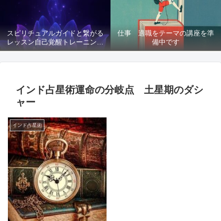
スピリチュアルガイドと繋がる
仕事 適職をテーマの講座を準
レッスン自己覚醒トレーニング
備中です
講座募集
インド占星術運命の分岐点 土星期のダシ
ャー
インド占星術