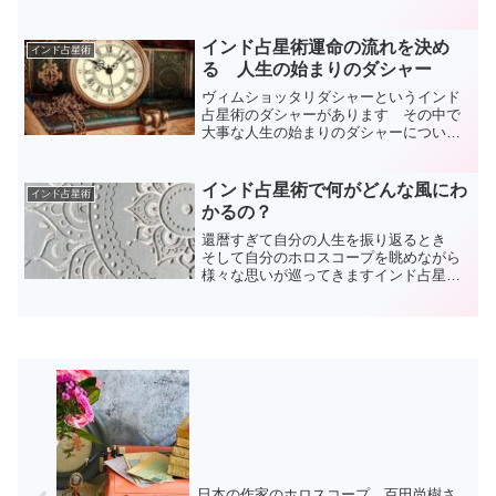
ヴィムショッタリーダシャーとチャラダ
シャーあります。無料でこれだけ使える
サイトは他にありません 神サイトです
インド占星術運命の流れを決め
インド占星術
る 人生の始まりのダシャー
ヴィムショッタリダシャーというインド
占星術のダシャーがあります その中で
大事な人生の始まりのダシャーについて
書きました 最初良ければすべて良しな
のかどうなのか
インド占星術で何がどんな風にわ
インド占星術
かるの？
還暦すぎて自分の人生を振り返るとき
そして自分のホロスコープを眺めながら
様々な思いが巡ってきますインド占星術
にはダシャーと呼ばれる個人の運命年表
のようなものがあり 大きな運気の切り
替え地点が解るのです 人生を振り返る
とき そこで人生が変化し...
日本の作家のホロスコープ 百田尚樹さ