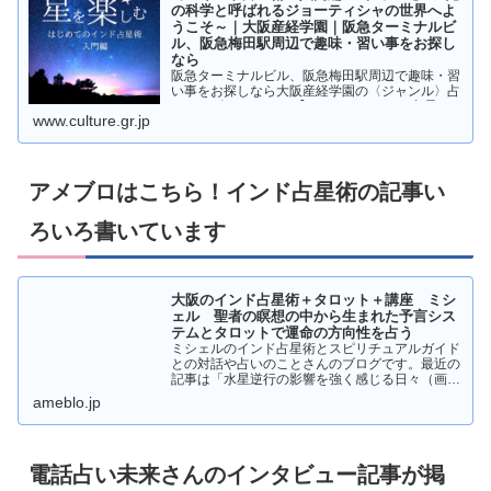
の科学と呼ばれるジョーティシャの世界へよ
うこそ～｜大阪産経学園｜阪急ターミナルビ
ル、阪急梅田駅周辺で趣味・習い事をお探し
なら
阪急ターミナルビル、阪急梅田駅周辺で趣味・習
い事をお探しなら大阪産経学園の〈ジャンル〉占
い・スピリチュアル 【はじめてのインド占星
www.culture.gr.jp
術・入門編 -昼クラス-】 ～光の科学と呼ばれる
ジョーティシャの世界へようこそ～ページです。
アメブロはこちら！インド占星術の記事い
ろいろ書いています
大阪のインド占星術＋タロット＋講座 ミシ
ェル 聖者の瞑想の中から生まれた予言シス
テムとタロットで運命の方向性を占う
ミシェルのインド占星術とスピリチュアルガイド
との対話や占いのことさんのブログです。最近の
記事は「水星逆行の影響を強く感じる日々（画像
あり）」です。
ameblo.jp
電話占い未来さんのインタビュー記事が掲