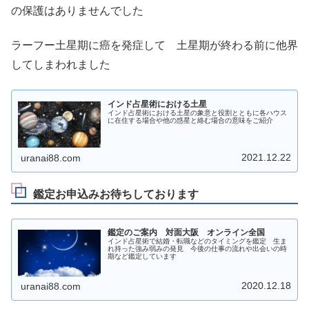
の保護はありませんでした
ラーフー土星期に癌を発症して 土星期が終わる前に他界
してしまわれました
インド占星術における土星
インド占星術における土星の象意と役割とともに各ハウス
に在住する場合や他の惑星と絡む場合の意味をご紹介
2021.12.22
uranai88.com
鑑定お申込みお待ちしております
鑑定のご案内 対面大阪 オンライン全国
インド占星術で結婚・転職などのタイミングを鑑定 生ま
れ持った強み弱みの発見 今後の仕事の流れや出会いの時
期など鑑定しています
2020.12.18
uranai88.com