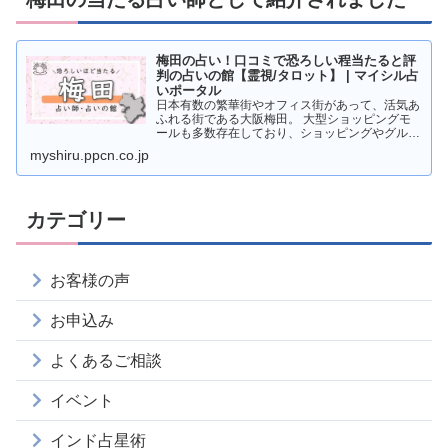
梅田の占い！口コミで恐ろしい程当たると評
判の占いの館【霊視/タロット】 | マイシル占
いポータル
日本有数の繁華街やオフィス街があって、活気あ
ふれる街である大阪梅田。 大型ショッピングモ
ールも多数存在しており、ショッピングやグルメ
を楽しむ人が多く訪れています。 そんな梅田で
myshiru.ppcn.co.jp
すが、実は占いの超激戦区であることをご存知で
すか？ そこで本記事
カテゴリー
お客様の声
お申込み
よくあるご相談
イベント
インド占星術