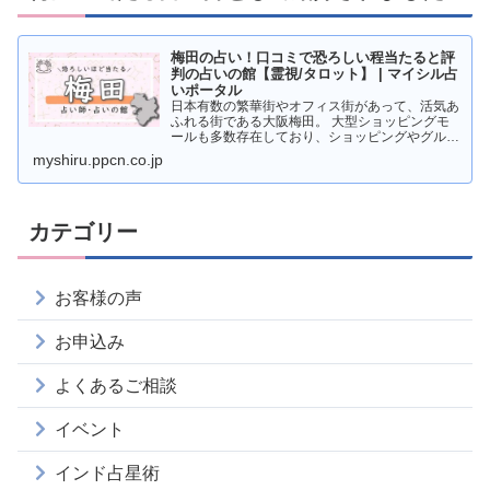
梅田の占い！口コミで恐ろしい程当たると評
判の占いの館【霊視/タロット】 | マイシル占
いポータル
日本有数の繁華街やオフィス街があって、活気あ
ふれる街である大阪梅田。 大型ショッピングモ
ールも多数存在しており、ショッピングやグルメ
を楽しむ人が多く訪れています。 そんな梅田で
myshiru.ppcn.co.jp
すが、実は占いの超激戦区であることをご存知で
すか？ そこで本記事
カテゴリー
お客様の声
お申込み
よくあるご相談
イベント
インド占星術