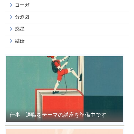
ヨーガ
分割図
惑星
結婚
仕事 適職をテーマの講座を準備中です