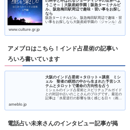
の科学と呼ばれるジョーティシャの世界へよ
うこそ～｜大阪産経学園｜阪急ターミナルビ
ル、阪急梅田駅周辺で趣味・習い事をお探し
なら
阪急ターミナルビル、阪急梅田駅周辺で趣味・習
い事をお探しなら大阪産経学園の〈ジャンル〉占
い・スピリチュアル 【はじめてのインド占星
www.culture.gr.jp
術・入門編 -昼クラス-】 ～光の科学と呼ばれる
ジョーティシャの世界へようこそ～ページです。
アメブロはこちら！インド占星術の記事い
ろいろ書いています
大阪のインド占星術＋タロット＋講座 ミシ
ェル 聖者の瞑想の中から生まれた予言シス
テムとタロットで運命の方向性を占う
ミシェルのインド占星術とスピリチュアルガイド
との対話や占いのことさんのブログです。最近の
記事は「水星逆行の影響を強く感じる日々（画像
あり）」です。
ameblo.jp
電話占い未来さんのインタビュー記事が掲