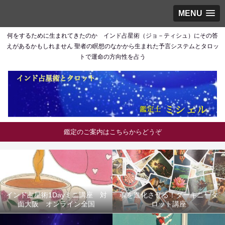
MENU
何をするために生まれてきたのか インド占星術（ジョ－ティシュ）にその答
えがあるかもしれません 聖者の瞑想のなかから生まれた予言システムとタロッ
トで運命の方向性を占う
鑑定のご案内はこちらからどうぞ
インド占星術1Dayミニ講座 対
魂を進化させる！ダーキニータ
面大阪 オンライン全国
ロット講座