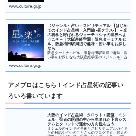
術・入門編 -夜クラス-】 光の科学と呼ばれるジ
www.culture.gr.jp
ョーティシャの世界へようこそページです。
〈ジャンル〉占い・スピリチュアル 【はじめ
てのインド占星術・入門編 -昼クラス-】 ～光
の科学と呼ばれるジョーティシャの世界へよ
うこそ～｜大阪産経学園｜阪急ターミナルビ
ル、阪急梅田駅周辺で趣味・習い事をお探し
なら
阪急ターミナルビル、阪急梅田駅周辺で趣味・習
い事をお探しなら大阪産経学園の〈ジャンル〉占
い・スピリチュアル 【はじめてのインド占星
www.culture.gr.jp
術・入門編 -昼クラス-】 ～光の科学と呼ばれる
ジョーティシャの世界へようこそ～ページです。
アメブロはこちら！インド占星術の記事い
ろいろ書いています
大阪のインド占星術＋タロット＋講座 ミシ
ェル 聖者の瞑想の中から生まれた予言シス
テムとタロットで運命の方向性を占う
ミシェルのインド占星術とスピリチュアルガイド
との対話や占いのことさんのブログです。最近の