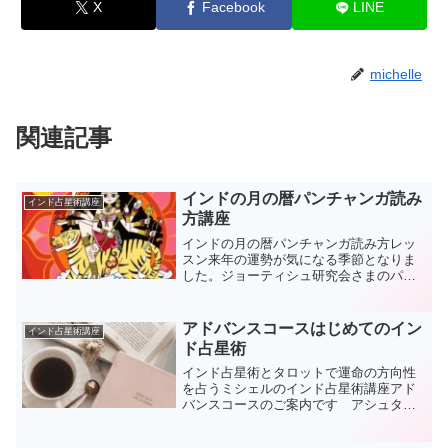
X
Facebook
LINE
michelle
関連記事
インドの月の暦パンチャンガ読み
インド占星術講座
方講座
インドの月の暦パンチャンガ読み方レッ
スン来年の運勢が気になる季節となりま
した。ジョーティシュ研究会さまのパン
チャンガが今年も発行されました。月の
運行と深く関わっているこの暦インドで
は各地で地域毎に こういった暦（カレ
アドバンスコースはじめてのイン
インド占星術講座
ンダー）がたくさん発行さ...
ド占星術
インド占星術とタロットで運命の方向性
を占うミシェルのインド占星術講座アド
バンスコースのご案内です アシュタカ
アルガとジェイミニ占星術をご一緒に学
んでいきます