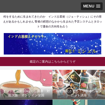
MENU
何をするために生まれてきたのか インド占星術（ジョ－ティシュ）にその答
えがあるかもしれません 聖者の瞑想のなかから生まれた予言システムとタロッ
トで運命の方向性を占う
鑑定のご案内はこちらからどうぞ
インド占星術1Dayミニ講座 対
魂を進化させる！ダーキニータ
面大阪 オンライン全国
ロット講座