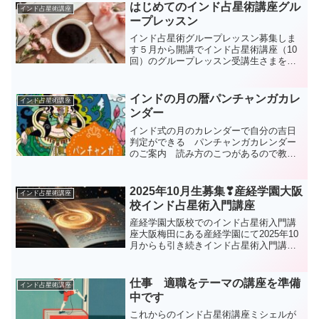
はじめてのインド占星術講座グル
インド占星術講座
ープレッスン
インド占星術グループレッスン募集しま
す５月から開講でインド占星術講座（10
回）のグループレッスン受講生さまを募
集しますプライベートレッスンは随時ス
タート可能ですがグループレッスンは2名
集まれば開講致します私の方で平日と土
インドの月の暦パンチャンガカレ
インド占星術講座
曜日で日程を組んでみ...
ンダー
インド式の月のカレンダーで自分の吉日
判定ができる パンチャンガカレンダー
のご案内 読み方のこつがあるので教え
る講座
2025年10月生募集❣産経学園大阪
インド占星術講座
校インド占星術入門講座
産経学園大阪校でのインド占星術入門講
座大阪梅田にある産経学園にて2025年10
月からも引き続きインド占星術入門講座
を担当いたします本格的に学ぶ前の導入
編という位置づけでの講座になりますサ
ロンで行っている講座とは内容的には縮
仕事 適職をテーマの講座を準備
インド占星術講座
小した形ですが文化...
中です
これからのインド占星術講座ミシェルが