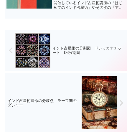
開催しているインド占星術講座の「はじ
めてのインド占星術」やその次の「アド
バンスコース」をご受講済の方を対象
に 次のステップとして テーマを決め
ての講座を準備しています注）産経学園
やNHKカルチャーでの入門...
インド占星術の分割図 ドレッカナチャ
ート D3分割図
インド占星術運命の分岐点 ラーフ期の
ダシャー