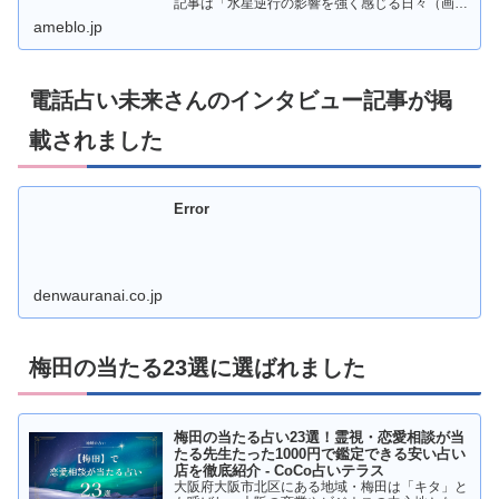
記事は「水星逆行の影響を強く感じる日々（画像
あり）」です。
ameblo.jp
電話占い未来さんのインタビュー記事が掲
載されました
Error
denwauranai.co.jp
梅田の当たる23選に選ばれました
梅田の当たる占い23選！霊視・恋愛相談が当
たる先生たった1000円で鑑定できる安い占い
店を徹底紹介 - CoCo占いテラス
大阪府大阪市北区にある地域・梅田は「キタ」と