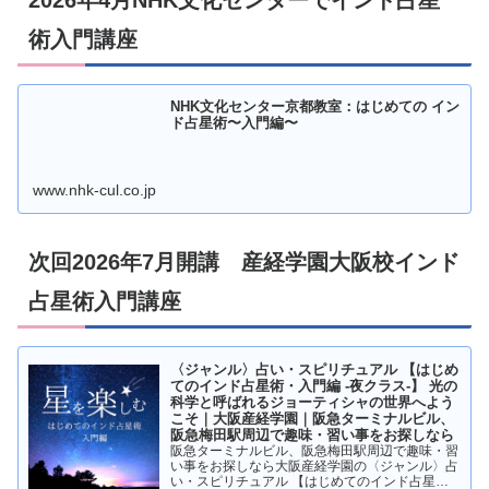
術入門講座
NHK文化センター京都教室：はじめての イン
ド占星術〜入門編〜
www.nhk-cul.co.jp
次回2026年7月開講 産経学園大阪校インド
占星術入門講座
〈ジャンル〉占い・スピリチュアル 【はじめ
てのインド占星術・入門編 -夜クラス-】 光の
科学と呼ばれるジョーティシャの世界へよう
こそ｜大阪産経学園｜阪急ターミナルビル、
阪急梅田駅周辺で趣味・習い事をお探しなら
阪急ターミナルビル、阪急梅田駅周辺で趣味・習
い事をお探しなら大阪産経学園の〈ジャンル〉占
い・スピリチュアル 【はじめてのインド占星