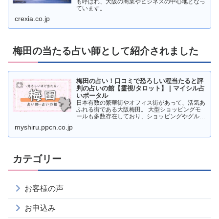
も呼ばれ、大阪の商業やビジネスの中心地となっ
ています。
crexia.co.jp
梅田の当たる占い師として紹介されました
梅田の占い！口コミで恐ろしい程当たると評
判の占いの館【霊視/タロット】 | マイシル占
いポータル
日本有数の繁華街やオフィス街があって、活気あ
ふれる街である大阪梅田。 大型ショッピングモ
ールも多数存在しており、ショッピングやグルメ
を楽しむ人が多く訪れています。 そんな梅田で
myshiru.ppcn.co.jp
すが、実は占いの超激戦区であることをご存知で
すか？ そこで本記事
カテゴリー
お客様の声
お申込み