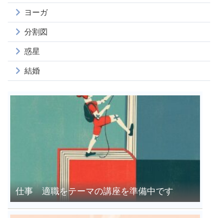
ヨーガ
分割図
惑星
結婚
仕事 適職をテーマの講座を準備中です