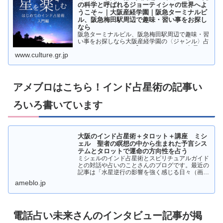
の科学と呼ばれるジョーティシャの世界へよ
うこそ～｜大阪産経学園｜阪急ターミナルビ
ル、阪急梅田駅周辺で趣味・習い事をお探し
なら
阪急ターミナルビル、阪急梅田駅周辺で趣味・習
い事をお探しなら大阪産経学園の〈ジャンル〉占
い・スピリチュアル 【はじめてのインド占星
www.culture.gr.jp
術・入門編 -昼クラス-】 ～光の科学と呼ばれる
ジョーティシャの世界へようこそ～ページです。
アメブロはこちら！インド占星術の記事い
ろいろ書いています
大阪のインド占星術＋タロット＋講座 ミシ
ェル 聖者の瞑想の中から生まれた予言シス
テムとタロットで運命の方向性を占う
ミシェルのインド占星術とスピリチュアルガイド
との対話や占いのことさんのブログです。最近の
記事は「水星逆行の影響を強く感じる日々（画像
あり）」です。
ameblo.jp
電話占い未来さんのインタビュー記事が掲