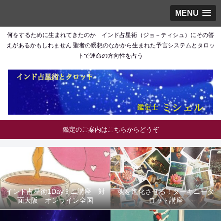
MENU
何をするために生まれてきたのか インド占星術（ジョ－ティシュ）にその答
えがあるかもしれません 聖者の瞑想のなかから生まれた予言システムとタロッ
トで運命の方向性を占う
鑑定のご案内はこちらからどうぞ
インド占星術1Dayミニ講座 対
魂を進化させる！ダーキニータ
面大阪 オンライン全国
ロット講座