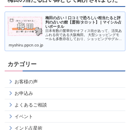
梅田の占い！口コミで恐ろしい程当たると評
判の占いの館【霊視/タロット】 | マイシル占
いポータル
日本有数の繁華街やオフィス街があって、活気あ
ふれる街である大阪梅田。 大型ショッピングモ
ールも多数存在しており、ショッピングやグルメ
を楽しむ人が多く訪れています。 そんな梅田で
myshiru.ppcn.co.jp
すが、実は占いの超激戦区であることをご存知で
すか？ そこで本記事
カテゴリー
お客様の声
お申込み
よくあるご相談
イベント
インド占星術